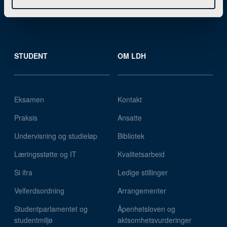
Kurs
STUDENT
OM LDH
Eksamen
Kontakt
Praksis
Ansatte
Undervisning og studieløp
Bibliotek
Læringsstøtte og IT
Kvalitetsarbeid
Si ifra
Ledige stillinger
Velferdsordning
Arrangementer
Studentparlamentet og
Åpenhetsloven og
studentmiljø
aktsomhetsvurderinger