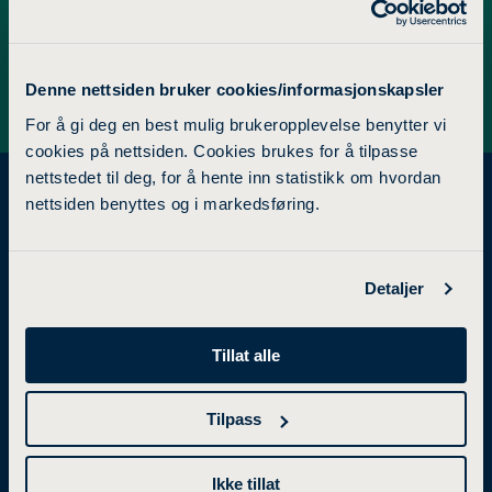
Denne nettsiden bruker cookies/informasjonskapsler
For å gi deg en best mulig brukeropplevelse benytter vi
cookies på nettsiden. Cookies brukes for å tilpasse
nettstedet til deg, for å hente inn statistikk om hvordan
nettsiden benyttes og i markedsføring.
STUDIETILBUD
FORSKNING
Detaljer
Bachelorgrad
Forskning og utviklingsarbeid
Tillat alle
Mastergrad
Forskningsgrupper
Tilpass
Videreutdanning
Samarbeidsprosjekter
Studier i utlandet
Utviklingsprosjekter
Ikke tillat