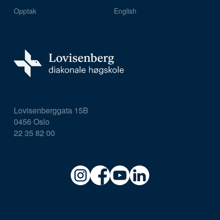
Opptak
English
Lovisenberggata 15B
0456 Oslo
22 35 82 00