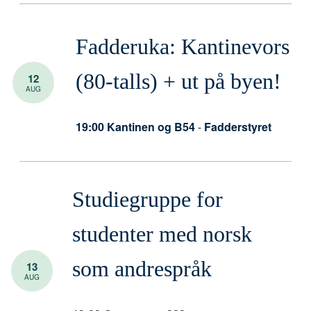
Fadderuka: Kantinevors
(80-talls) + ut på byen!
12
AUG
19:00
Kantinen og B54
-
Fadderstyret
Studiegruppe for
studenter med norsk
som andrespråk
13
AUG