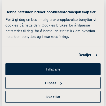
11:30
Auditorium 501
-
Lovisenberg diakonale høgskole
Denne nettsiden bruker cookies/informasjonskapsler
For å gi deg en best mulig brukeropplevelse benytter vi
cookies på nettsiden. Cookies brukes for å tilpasse
nettstedet til deg, for å hente inn statistikk om hvordan
Bli kjent-kveld med
nettsiden benyttes og i markedsføring.
musikkbingo
08
SEP
Detaljer
16:00
Kantina
Tillat alle
-
LOS - Lovisenberg studentvelferd
Tilpass
Hvordan bli en
Ikke tillat
superstudent med