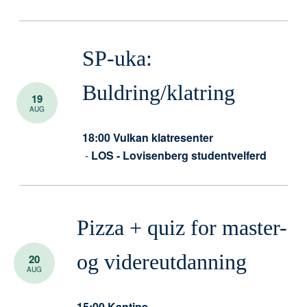
SP-uka:
Buldring/klatring
19
AUG
18:00
Vulkan klatresenter
-
LOS - Lovisenberg studentvelferd
Pizza + quiz for master-
og videreutdanning
20
AUG
15:00
Kantina