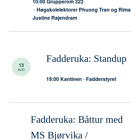
10:00
Grupperom 322
-
Høgskolelektorer Phuong Tran og Rima
Justine Rajendram
Fadderuka: Standup
13
AUG
19:00
Kantinen
-
Fadderstyret
Fadderuka: Båttur med
MS Bjørvika /