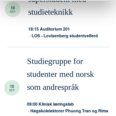
10
studieteknikk
SEP
18:15
Auditorium 201
-
LOS - Lovisenberg studentvelferd
Studiegruppe for
studenter med norsk
som andrespråk
15
SEP
09:00
Klinisk læringslab
-
Høgskolelektorer Phuong Tran og Rima