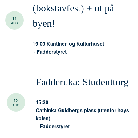
(bokstavfest) + ut på
11
byen!
AUG
19:00
Kantinen og Kulturhuset
-
Fadderstyret
Fadderuka: Studenttorg
12
15:30
AUG
Cathinka Guldbergs plass (utenfor høys
kolen)
-
Fadderstyret