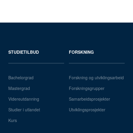
STUDIETILBUD
FORSKNING
Bachelorgrad
Forskning og utviklingsarbeid
Mastergrad
Forskningsgrupper
Videreutdanning
Samarbeidsprosjekter
Studier i utlandet
Utviklingsprosjekter
Kurs