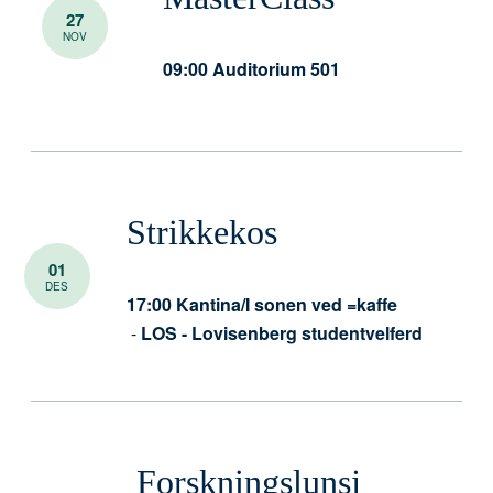
27
NOV
09:00
Auditorium 501
Strikkekos
01
DES
17:00
Kantina/I sonen ved =kaffe
-
LOS - Lovisenberg studentvelferd
Forskningslunsj