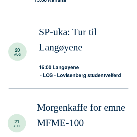
SP-uka: Tur til
Langøyene
20
AUG
16:00
Langøyene
-
LOS - Lovisenberg studentvelferd
Morgenkaffe for emne
MFME-100
21
AUG