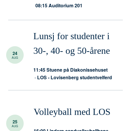
08:15
Auditorium 201
Lunsj for studenter i
30-, 40- og 50-årene
24
AUG
11:45
Stuene på Diakonissehuset
-
LOS - Lovisenberg studentvelferd
Volleyball med LOS
25
AUG
16:00
Lindern sandvolleyballbane