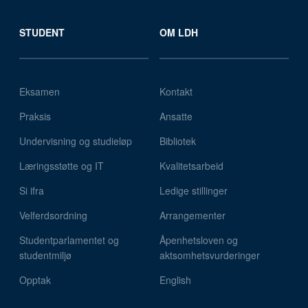
STUDENT
OM LDH
Eksamen
Kontakt
Praksis
Ansatte
Undervisning og studieløp
Bibliotek
Læringsstøtte og IT
Kvalitetsarbeid
Si ifra
Ledige stillinger
Velferdsordning
Arrangementer
Studentparlamentet og
Åpenhetsloven og
studentmiljø
aktsomhetsvurderinger
Opptak
English