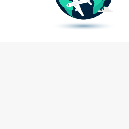
Publisert
17. Januar 2020, 17:54
Sist oppdatert
22. Desember 2025, 14:44
MAKOP - Master i klinisk
operasjonssykepleie