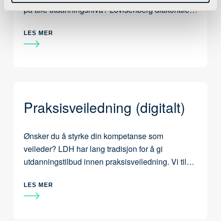
på alle utdanningsnivå? Lovisenberg diakonale
høgskole tilbyr et innovativt studium i universitets-
og høgskolepedagogikk.
LES MER
Praksisveiledning (digitalt)
Ønsker du å styrke din kompetanse som
veileder? LDH har lang tradisjon for å gi
utdanningstilbud innen praksisveiledning. Vi tilbyr
et heldigitalt emne i Praksisveiledning på 10
studiepoeng.
LES MER