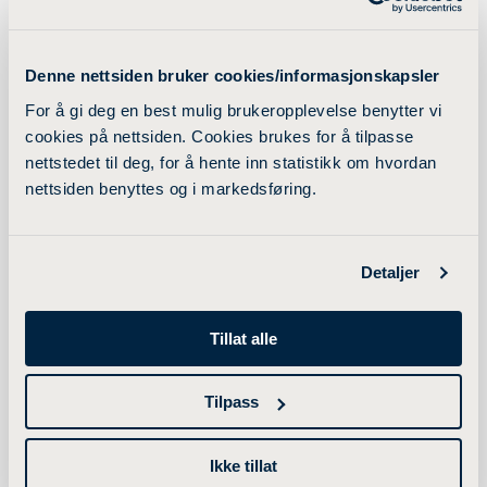
Palliativ omsorg
Søker du ny kunnskap innen fagfeltet palliativ
Denne nettsiden bruker cookies/informasjonskapsler
omsorg? Lovisenberg diakonale høgskole har
For å gi deg en best mulig brukeropplevelse benytter vi
siden 1999 tilbudt et tverrfaglig deltidsstudium i
cookies på nettsiden. Cookies brukes for å tilpasse
palliativ omsorg.
nettstedet til deg, for å hente inn statistikk om hvordan
LES MER
nettsiden benyttes og i markedsføring.
Detaljer
Pedagogisk
Tillat alle
basiskompetanse (digitalt)
Tilpass
Ønsker du å styrke din pedagogiske
Ikke tillat
basiskompetanse som underviser i profesjonsfag