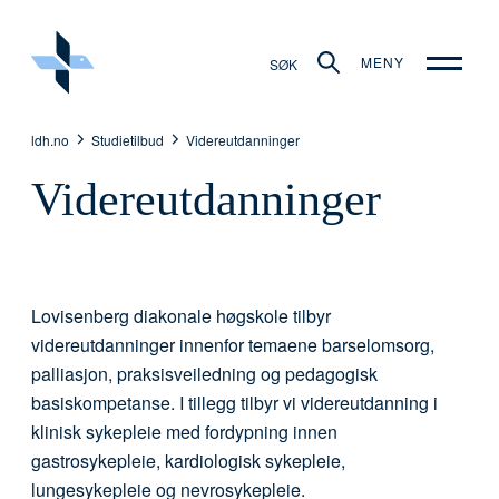
MENY
SØK
ldh.no
Studietilbud
Videreutdanninger
Videreutdanninger
Lovisenberg diakonale høgskole tilbyr
videreutdanninger innenfor temaene barselomsorg,
palliasjon, praksisveiledning og pedagogisk
basiskompetanse. I tillegg tilbyr vi videreutdanning i
klinisk sykepleie med fordypning innen
gastrosykepleie, kardiologisk sykepleie,
lungesykepleie og nevrosykepleie.