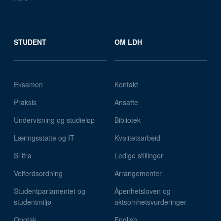
STUDENT
OM LDH
Eksamen
Kontakt
Praksis
Ansatte
Undervisning og studieløp
Bibliotek
Læringsstøtte og IT
Kvalitetsarbeid
Si ifra
Ledige stillinger
Velferdsordning
Arrangementer
Studentparlamentet og
Åpenhetsloven og
studentmiljø
aktsomhetsvurderinger
Opptak
English