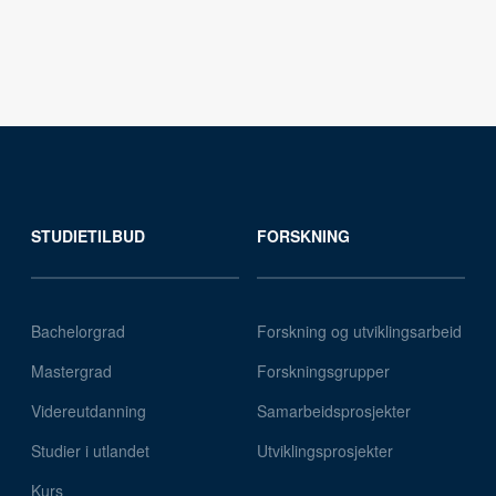
STUDIETILBUD
FORSKNING
Bachelorgrad
Forskning og utviklingsarbeid
Mastergrad
Forskningsgrupper
Videreutdanning
Samarbeidsprosjekter
Studier i utlandet
Utviklingsprosjekter
Kurs