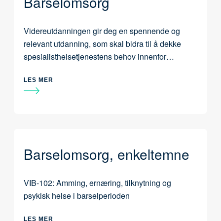
Barselomsorg
Videreutdanningen gir deg en spennende og
relevant utdanning, som skal bidra til å dekke
spesialisthelsetjenestens behov innenfor
ivaretakelse av mor, barn og familien i etterkant
av fødsel.
LES MER
Barselomsorg, enkeltemne
VIB-102: Amming, ernæring, tilknytning og
psykisk helse i barselperioden
LES MER