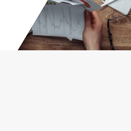
Publisert
1. April 2025, 13:49
Sist oppdatert
26. September 2025, 09:36
Som forsker ved LDH kan du finne ditt
forskningsfellesskap i en forskningsgruppe.
Du finner
oversikt over gruppene her.