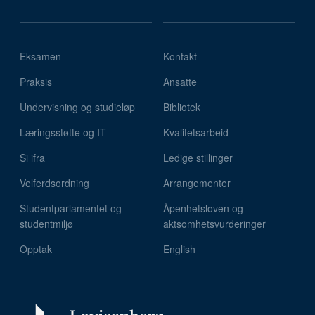
Eksamen
Kontakt
Praksis
Ansatte
Undervisning og studieløp
Bibliotek
Læringsstøtte og IT
Kvalitetsarbeid
Si ifra
Ledige stillinger
Velferdsordning
Arrangementer
Studentparlamentet og
Åpenhetsloven og
studentmiljø
aktsomhetsvurderinger
Opptak
English