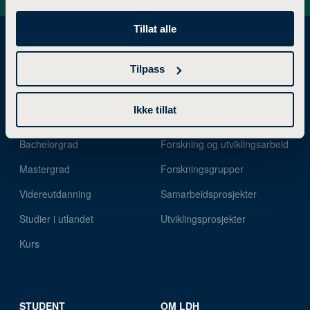
Tillat alle
Tilpass
STUDIETILBUD
FORSKNING
Ikke tillat
Bachelorgrad
Forskning og utviklingsarbeid
Mastergrad
Forskningsgrupper
Videreutdanning
Samarbeidsprosjekter
Studier i utlandet
Utviklingsprosjekter
Kurs
STUDENT
OM LDH