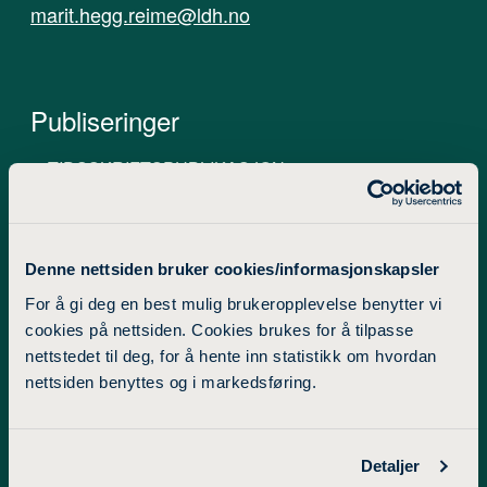
marit.hegg.reime@ldh.no
Publiseringer
TIDSSKRIFTSPUBLIKASJON
KONFERANSEBIDRAG OG FAGLIG
PRESENTASJON
Denne nettsiden bruker cookies/informasjonskapsler
BOK ELLER DEL AV BOK/RAPPORT
For å gi deg en best mulig brukeropplevelse benytter vi
cookies på nettsiden. Cookies brukes for å tilpasse
RAPPORT/AVHANDLING
nettstedet til deg, for å hente inn statistikk om hvordan
DIVERSE
nettsiden benyttes og i markedsføring.
Detaljer