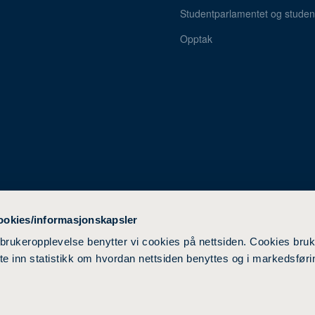
Studentparlamentet og student
Opptak
ookies/informasjonskapsler
 brukeropplevelse benytter vi cookies på nettsiden. Cookies bruk
ente inn statistikk om hvordan nettsiden benyttes og i markedsføri