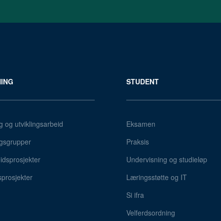
ING
STUDENT
g og utviklingsarbeid
Eksamen
gsgrupper
Praksis
dsprosjekter
Undervisning og studieløp
sprosjekter
Læringsstøtte og IT
Si ifra
Velferdsordning