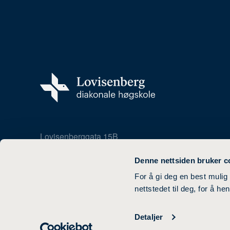
Lovisenberggata 15B
0456 Oslo
22 35 82 00
Denne nettsiden bruker c
For å gi deg en best mulig
nettstedet til deg, for å h
Detaljer