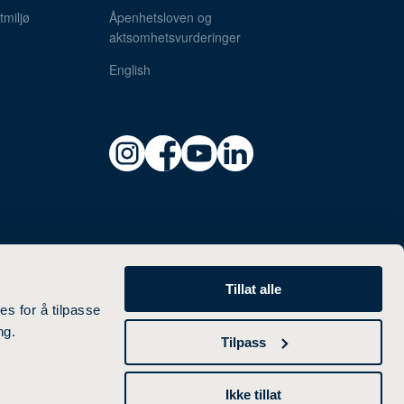
miljø
Åpenhetsloven og
aktsomhetsvurderinger
English
Tillat alle
es for å tilpasse
ng.
Tilpass
Ikke tillat