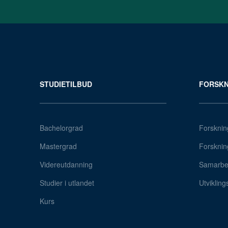
STUDIETILBUD
FORSKN
Bachelorgrad
Forsknin
Mastergrad
Forsknin
Videreutdanning
Samarbei
Studier i utlandet
Utvikling
Kurs