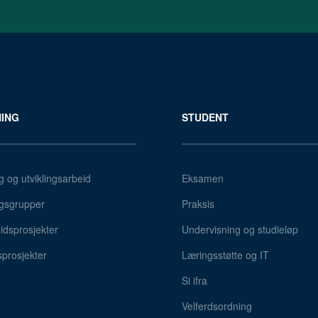
ING
STUDENT
g og utviklingsarbeid
Eksamen
gsgrupper
Praksis
dsprosjekter
Undervisning og studieløp
sprosjekter
Læringsstøtte og IT
Si ifra
Velferdsordning