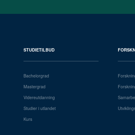
STUDIETILBUD
FORSKN
Bachelorgrad
Forsknin
Mastergrad
Forsknin
Videreutdanning
Samarbei
Studier i utlandet
Utvikling
Kurs