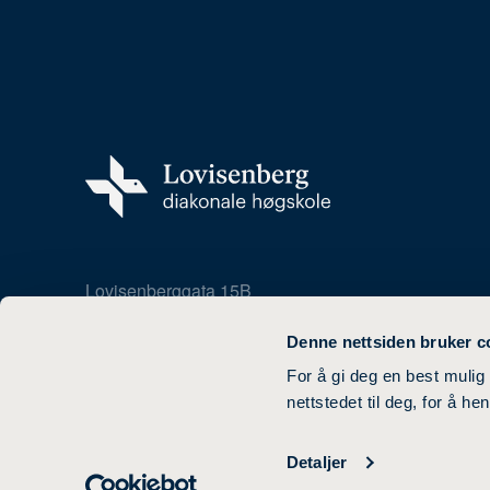
Lovisenberggata 15B
0456 Oslo
22 35 82 00
Denne nettsiden bruker c
For å gi deg en best mulig
nettstedet til deg, for å h
Detaljer