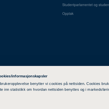
Studentparlamentet og student
Opptak
ookies/informasjonskapsler
 brukeropplevelse benytter vi cookies på nettsiden. Cookies bruk
ente inn statistikk om hvordan nettsiden benyttes og i markedsføri