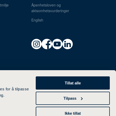
miljø
Åpenhetsloven og
aktsomhetsvurderinger
English
Tillat alle
es for å tilpasse
ng.
Tilpass
Ikke tillat