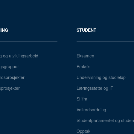
ING
STUDENT
g og utviklingsarbeid
Eksamen
gsgrupper
Praksis
dsprosjekter
Undervisning og studieløp
sprosjekter
Læringsstøtte og IT
Si ifra
Velferdsordning
Studentparlamentet og student
Opptak