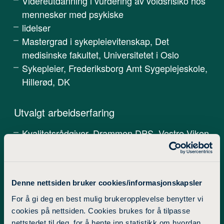
Videreutdanning i vurdering av voldsrisiko hos
mennesker med psykiske
lidelser
Mastergrad i sykepleievitenskap, Det
medisinske fakultet, Universitetet i Oslo
Sykepleier, Frederiksborg Amt Sygeplejeskole,
Hillerød, DK
Utvalgt arbeidserfaring
Kvalitetsrådgiver, Drammen DPS, Vestre Viken
HF
Prosjektkoordinator - frikjøpt verv, Norsk
sykepleierforbund, Sentralt fagforum
Denne nettsiden bruker cookies/informasjonskapsler
Fagutviklingsansvarlig, Vestre Viken HF, Klinikk
for psykisk helse og rus, Drammen DPS,
For å gi deg en best mulig brukeropplevelse benytter vi
cookies på nettsiden. Cookies brukes for å tilpasse
Akuttseksjon
nettstedet til deg, for å hente inn statistikk om hvordan