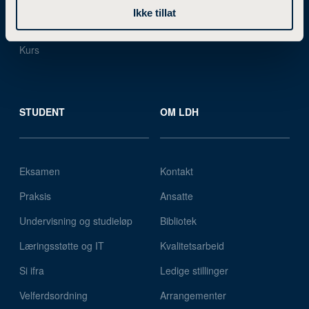
Videreutdanning
Samarbeidsprosjekter
Ikke tillat
Studier i utlandet
Utviklingsprosjekter
Kurs
STUDENT
OM LDH
Eksamen
Kontakt
Praksis
Ansatte
Undervisning og studieløp
Bibliotek
Læringsstøtte og IT
Kvalitetsarbeid
Si ifra
Ledige stillinger
Velferdsordning
Arrangementer