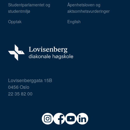
Studentparlamentet og
Åpenhetsloven og
studentmiljø
aktsomhetsvurderinger
Opptak
English
Lovisenberggata 15B
0456 Oslo
22 35 82 00