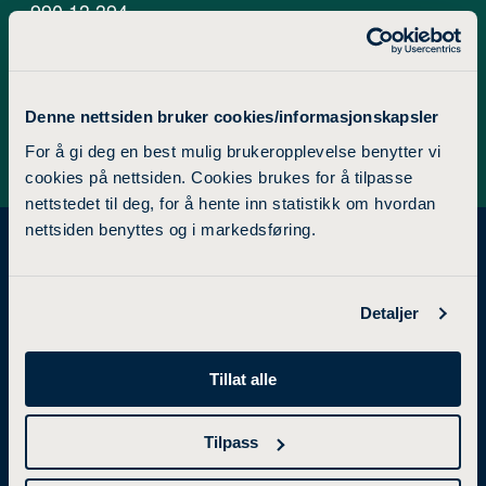
990 13 394
ingvil.sundelin@ldh.no
Denne nettsiden bruker cookies/informasjonskapsler
For å gi deg en best mulig brukeropplevelse benytter vi
cookies på nettsiden. Cookies brukes for å tilpasse
nettstedet til deg, for å hente inn statistikk om hvordan
nettsiden benyttes og i markedsføring.
Detaljer
STUDIETILBUD
FORSKNING
Tillat alle
Bachelorgrad
Forskning og utviklingsarbeid
Tilpass
Mastergrad
Forskningsgrupper