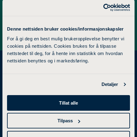
karolina.sofia.maeland@ldh.no
Denne nettsiden bruker cookies/informasjonskapsler
For å gi deg en best mulig brukeropplevelse benytter vi
cookies på nettsiden. Cookies brukes for å tilpasse
nettstedet til deg, for å hente inn statistikk om hvordan
nettsiden benyttes og i markedsføring.
STUDIETILBUD
FORSKNING
Detaljer
Tillat alle
Bachelorgrad
Forskning og utviklingsarbeid
Mastergrad
Forskningsgrupper
Tilpass
Videreutdanning
Samarbeidsprosjekter