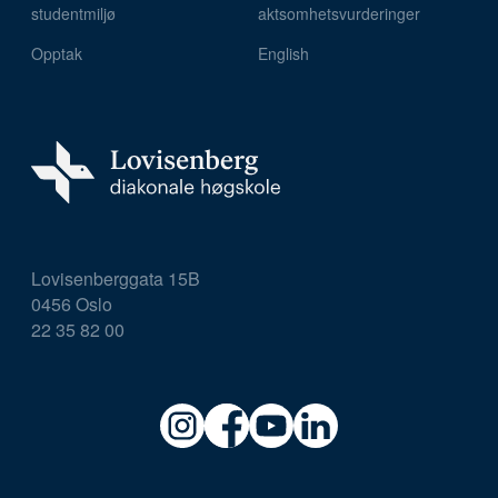
studentmiljø
aktsomhetsvurderinger
Opptak
English
Lovisenberggata 15B
0456 Oslo
22 35 82 00