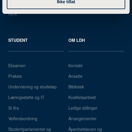
Ikke tillat
Studier i utlandet
Utviklingsprosjekter
Kurs
STUDENT
OM LDH
Eksamen
Kontakt
Praksis
Ansatte
Undervisning og studieløp
Bibliotek
Læringsstøtte og IT
Kvalitetsarbeid
Si ifra
Ledige stillinger
Velferdsordning
Arrangementer
Studentparlamentet og
Åpenhetsloven og