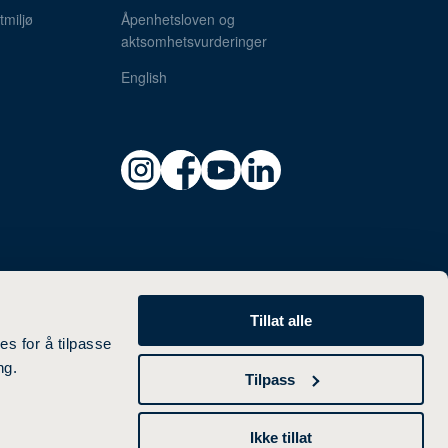
miljø
Åpenhetsloven og
aktsomhetsvurderinger
English
Tillat alle
es for å tilpasse
ng.
Tilpass
Ikke tillat