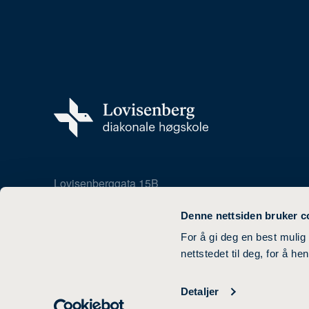
Lovisenberggata 15B
0456 Oslo
22 35 82 00
Denne nettsiden bruker c
For å gi deg en best mulig
nettstedet til deg, for å h
Detaljer