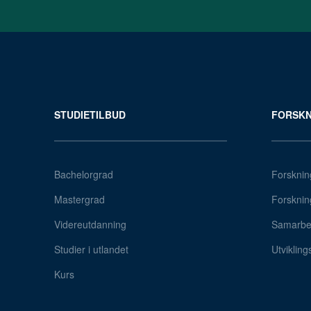
STUDIETILBUD
FORSKN
Bachelorgrad
Forsknin
Mastergrad
Forsknin
Videreutdanning
Samarbei
Studier i utlandet
Utvikling
Kurs