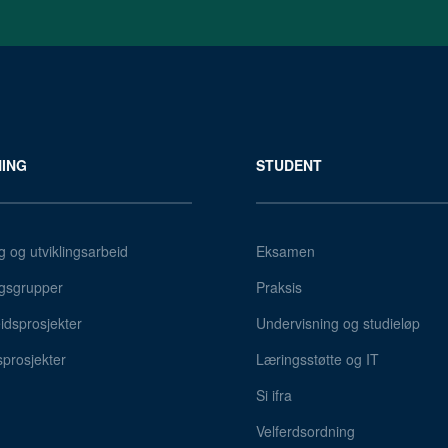
ING
STUDENT
g og utviklingsarbeid
Eksamen
gsgrupper
Praksis
dsprosjekter
Undervisning og studieløp
sprosjekter
Læringsstøtte og IT
Si ifra
Velferdsordning