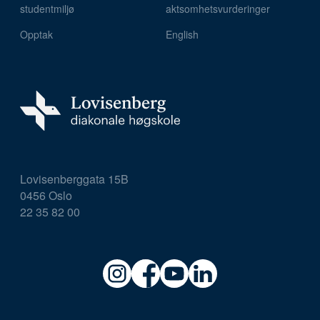
studentmiljø
aktsomhetsvurderinger
Opptak
English
Lovisenberggata 15B
0456 Oslo
22 35 82 00