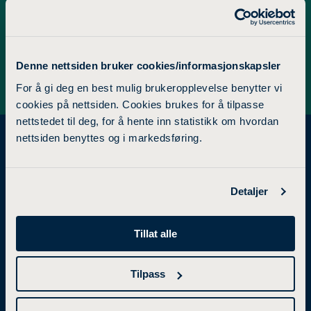
rita.jakobsen@ldh.no
Denne nettsiden bruker cookies/informasjonskapsler
For å gi deg en best mulig brukeropplevelse benytter vi
cookies på nettsiden. Cookies brukes for å tilpasse
nettstedet til deg, for å hente inn statistikk om hvordan
nettsiden benyttes og i markedsføring.
STUDIETILBUD
FORSKNING
Detaljer
Tillat alle
Bachelorgrad
Forskning og utviklingsarbeid
Mastergrad
Forskningsgrupper
Tilpass
Videreutdanning
Samarbeidsprosjekter