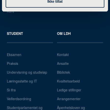
Ikke tillat
Studier i utlandet
Utviklingsprosjekter
Kurs
STUDENT
OM LDH
Eksamen
Kontakt
Praksis
Ansatte
Undervisning og studieløp
Bibliotek
Læringsstøtte og IT
Kvalitetsarbeid
Si ifra
Ledige stillinger
Velferdsordning
Arrangementer
Studentparlamentet og
Åpenhetsloven og