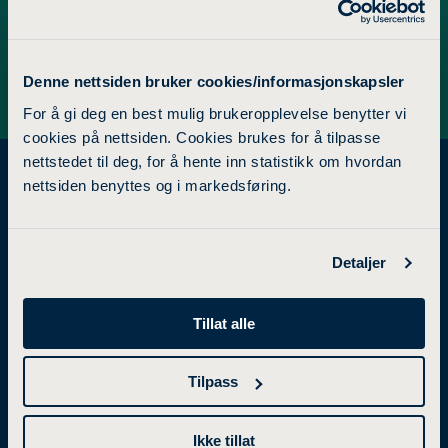
Denne nettsiden bruker cookies/informasjonskapsler
For å gi deg en best mulig brukeropplevelse benytter vi
cookies på nettsiden. Cookies brukes for å tilpasse
nettstedet til deg, for å hente inn statistikk om hvordan
nettsiden benyttes og i markedsføring.
STUDIETILBUD
FORSKNING
Detaljer
Bachelorgrad
Forskning og utviklingsarbeid
Tillat alle
Mastergrad
Forskningsgrupper
Tilpass
Videreutdanning
Samarbeidsprosjekter
Studier i utlandet
Utviklingsprosjekter
Ikke tillat