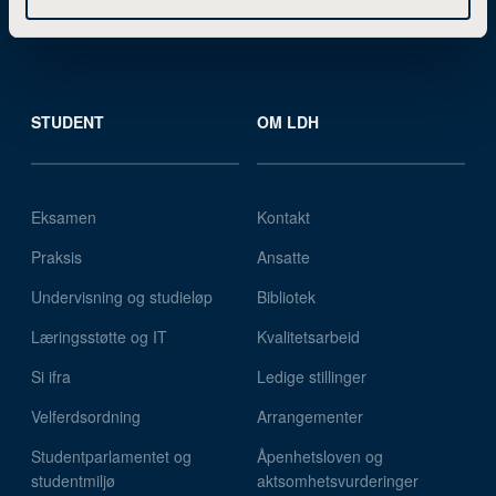
Kurs
STUDENT
OM LDH
Eksamen
Kontakt
Praksis
Ansatte
Undervisning og studieløp
Bibliotek
Læringsstøtte og IT
Kvalitetsarbeid
Si ifra
Ledige stillinger
Velferdsordning
Arrangementer
Studentparlamentet og
Åpenhetsloven og
studentmiljø
aktsomhetsvurderinger