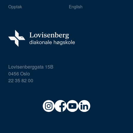
Opptak
English
Lovisenberggata 15B
0456 Oslo
22 35 82 00