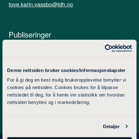
tove.karin.vassbo@ldh.no
Publiseringer
BOK ELLER DEL AV BOK/RAPPORT
TIDSSKRIFTSPUBLIKASJON
Denne nettsiden bruker cookies/informasjonskapsler
KONFERANSEBIDRAG OG FAGLIG
For å gi deg en best mulig brukeropplevelse benytter vi
PRESENTASJON
cookies på nettsiden. Cookies brukes for å tilpasse
nettstedet til deg, for å hente inn statistikk om hvordan
RAPPORT/AVHANDLING
nettsiden benyttes og i markedsføring.
Detaljer