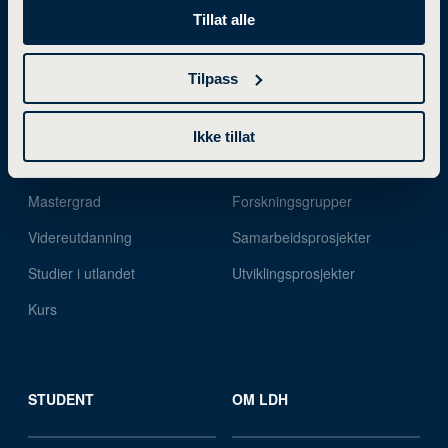
Tillat alle
STUDIETILBUD
FORSKNING
Tilpass
Ikke tillat
Bachelorgrad
Forskning og utviklingsarbeid
Mastergrad
Forskningsgrupper
Videreutdanning
Samarbeidsprosjekter
Studier i utlandet
Utviklingsprosjekter
Kurs
STUDENT
OM LDH