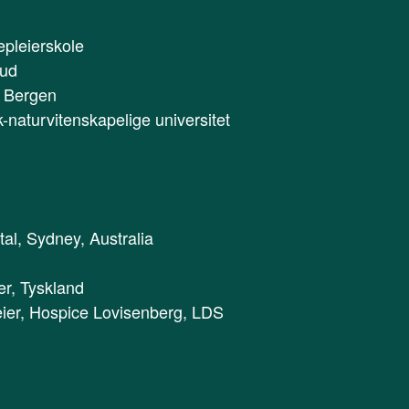
epleierskole
rud
i Bergen
naturvitenskapelige universitet
al, Sydney, Australia
er, Tyskland
eier, Hospice Lovisenberg, LDS