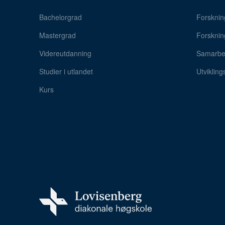
Bachelorgrad
Forsknin
Mastergrad
Forsknin
Videreutdanning
Samarbei
Studier i utlandet
Utvikling
Kurs