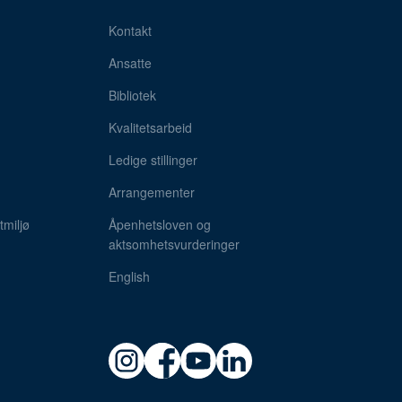
Kontakt
Ansatte
Bibliotek
Kvalitetsarbeid
Ledige stillinger
Arrangementer
miljø
Åpenhetsloven og
aktsomhetsvurderinger
English