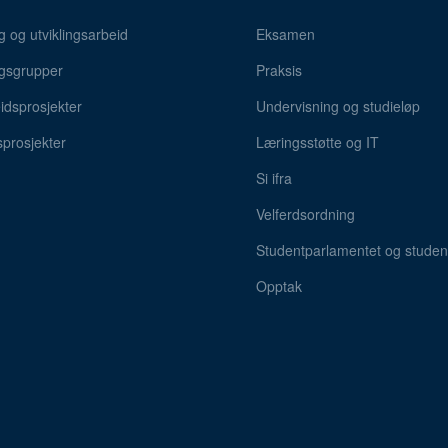
g og utviklingsarbeid
Eksamen
gsgrupper
Praksis
dsprosjekter
Undervisning og studieløp
sprosjekter
Læringsstøtte og IT
Si ifra
Velferdsordning
Studentparlamentet og student
Opptak