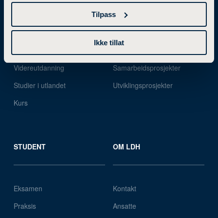
Tilpass
Bachelorgrad
Forskning og utviklingsarbeid
Ikke tillat
Mastergrad
Forskningsgrupper
Videreutdanning
Samarbeidsprosjekter
Studier i utlandet
Utviklingsprosjekter
Kurs
STUDENT
OM LDH
Eksamen
Kontakt
Praksis
Ansatte