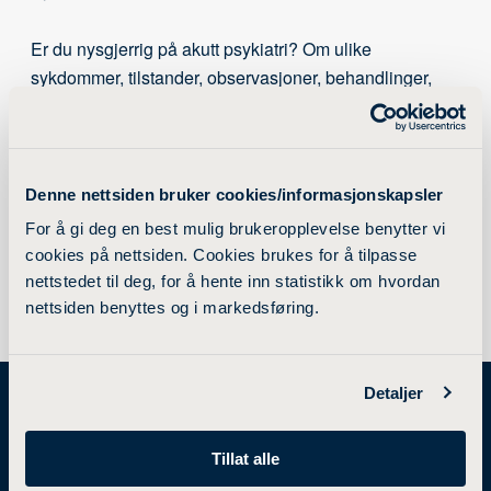
Er du nysgjerrig på akutt psykiatri? Om ulike
sykdommer, tilstander, observasjoner, behandlinger,
bruk av tvang, voldsrisiko og mer? Kom på foredraget
da vel!
Det serveres pizza, så husk å stemme etter pizza i poll
Denne nettsiden bruker cookies/informasjonskapsler
på Facebook!
For å gi deg en best mulig brukeropplevelse benytter vi
cookies på nettsiden. Cookies brukes for å tilpasse
nettstedet til deg, for å hente inn statistikk om hvordan
nettsiden benyttes og i markedsføring.
Detaljer
Tillat alle
STUDIETILBUD
FORSKNING