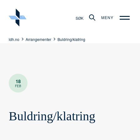
MENY
SØK
ldh.no
Arrangementer
Buldring/klatring
18
FEB
Buldring/klatring