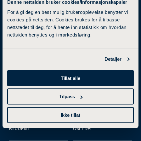
Denne nettsiden bruker cookies/informasjonskapsler
For å gi deg en best mulig brukeropplevelse benytter vi
cookies på nettsiden. Cookies brukes for å tilpasse
nettstedet til deg, for å hente inn statistikk om hvordan
STUDIETILBUD
FORSKNING
nettsiden benyttes og i markedsføring.
Bachelorgrad
Forskning og utviklingsarbeid
Detaljer
Mastergrad
Forskningsgrupper
Videreutdanning
Samarbeidsprosjekter
Tillat alle
Studier i utlandet
Utviklingsprosjekter
Tilpass
Kurs
Ikke tillat
STUDENT
OM LDH