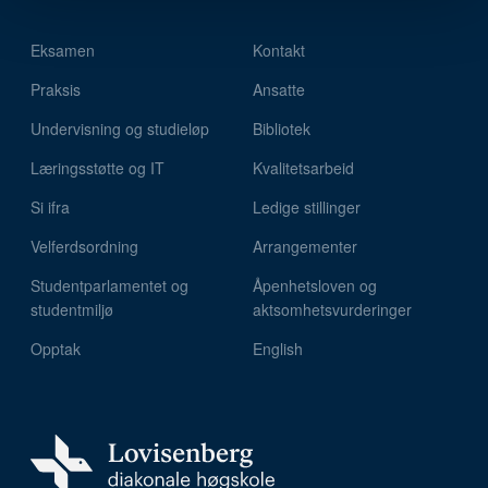
Eksamen
Kontakt
Praksis
Ansatte
Undervisning og studieløp
Bibliotek
Læringsstøtte og IT
Kvalitetsarbeid
Si ifra
Ledige stillinger
Velferdsordning
Arrangementer
Studentparlamentet og
Åpenhetsloven og
studentmiljø
aktsomhetsvurderinger
Opptak
English