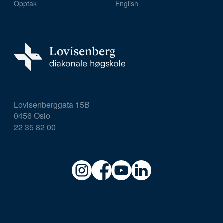
Opptak
English
Lovisenberggata 15B
0456 Oslo
22 35 82 00