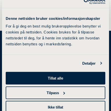
Denne nettsiden bruker cookies/informasjonskapsler
For å gi deg en best mulig brukeropplevelse benytter vi
cookies på nettsiden. Cookies brukes for å tilpasse
nettstedet til deg, for å hente inn statistikk om hvordan
nettsiden benyttes og i markedsføring.
STUDIETILBUD
FORSKNING
Detaljer
Bachelorgrad
Forskning og utviklingsarbeid
Tillat alle
Mastergrad
Forskningsgrupper
Tilpass
Videreutdanning
Samarbeidsprosjekter
Studier i utlandet
Utviklingsprosjekter
Ikke tillat