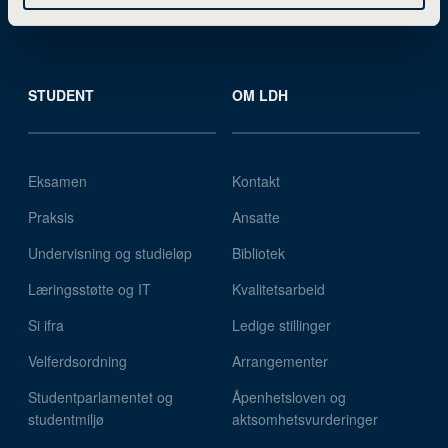
Kurs
STUDENT
OM LDH
Eksamen
Kontakt
Praksis
Ansatte
Undervisning og studieløp
Bibliotek
Læringsstøtte og IT
Kvalitetsarbeid
Si ifra
Ledige stillinger
Velferdsordning
Arrangementer
Studentparlamentet og
Åpenhetsloven og
studentmiljø
aktsomhetsvurderinger