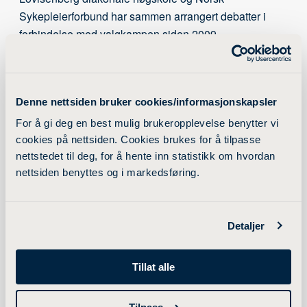
Sykepleierforbund har sammen arrangert debatter i
forbindelse med valgkampen siden 2009.
Debatten åpnes av høgskoledirektør Linda Teigland
Helgesen og NSFs forbundsleder Lill Sverresdatter
Denne nettsiden bruker cookies/informasjonskapsler
Larsen.
For å gi deg en best mulig brukeropplevelse benytter vi
cookies på nettsiden. Cookies brukes for å tilpasse
Arrangementet er gratis og åpent for alle, det vil bli
nettstedet til deg, for å hente inn statistikk om hvordan
servert enkelt frokost og kaffe. Det anbefales derfor å
nettsiden benyttes og i markedsføring.
komme tidlig for å sikre seg plass.
Facebook-arrangementet finner du her.
Detaljer
Tillat alle