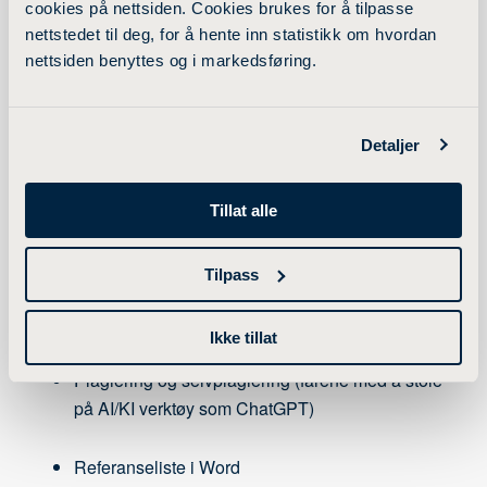
Kurset gir en introduksjon i hvorfor og hvordan vi
cookies på nettsiden. Cookies brukes for å tilpasse
refererer til kilder. Kurset vil også dekke emnet plagiat
nettstedet til deg, for å hente inn statistikk om hvordan
og hvordan man setter opp en litteraturliste i Word.
nettsiden benyttes og i markedsføring.
Kildebruk og referanser
Detaljer
Hvordan og hvorfor referere riktig
Tillat alle
Type referanser - narrativ vs. parenteshenvisning
Tilpass
Eksempel på referanser (artikler, flere kilder, sitat,
parafrasering, bilder, lover m.m.)
Ikke tillat
Plagiering og selvplagiering (farene med å stole
på AI/KI verktøy som ChatGPT)
Referanseliste i Word