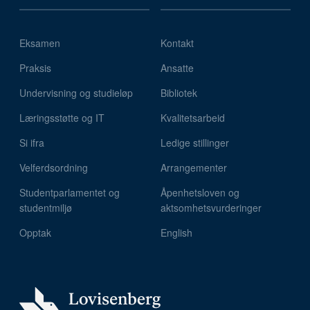
Eksamen
Kontakt
Praksis
Ansatte
Undervisning og studieløp
Bibliotek
Læringsstøtte og IT
Kvalitetsarbeid
Si ifra
Ledige stillinger
Velferdsordning
Arrangementer
Studentparlamentet og
Åpenhetsloven og
studentmiljø
aktsomhetsvurderinger
Opptak
English