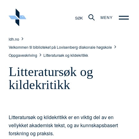
MENY
SØK
ldh.no
Velkommen til biblioteket på Lovisenberg diakonale høgskole
Oppgaveskriving
Litteratursøk og kildekritikk
Litteratursøk og
kildekritikk
Litteratursøk og kildekritikk er en viktig del av en
vellykket akademisk tekst, og av kunnskapsbasert
forskning og praksis.