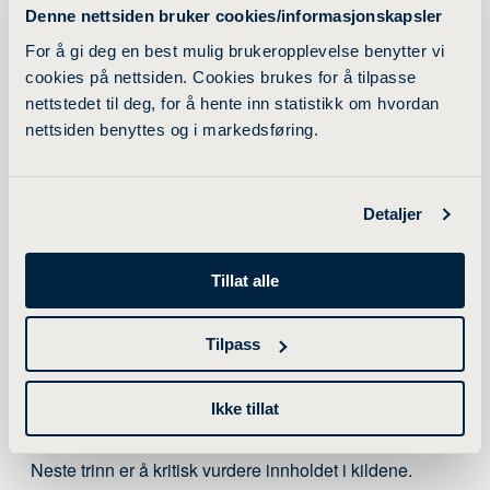
Denne nettsiden bruker cookies/informasjonskapsler
til din problemstilling?
For å gi deg en best mulig brukeropplevelse benytter vi
Dette er bare eksempler på spørsmål du bør stille deg.
cookies på nettsiden. Cookies brukes for å tilpasse
Følg lenkene under for mer informasjon:
nettstedet til deg, for å hente inn statistikk om hvordan
nettsiden benyttes og i markedsføring.
Hvordan velger jeg ut kilder?
(VIKO: Veien til
informasjonskompetanse sitt nettkurs i
kildekritikk)
Detaljer
Kildekritikk
(Kildekompasset)
Tillat alle
Tilpass
Kritisk vurdering av kilder
Ikke tillat
Neste trinn er å kritisk vurdere innholdet i kildene.