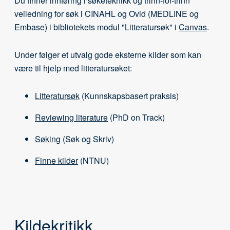
Du finner innføring i søketeknikk og trinn-for-trinn
veiledning for søk i CINAHL og Ovid (MEDLINE og
Embase) i bibliotekets modul "Litteratursøk" i
Canvas
.
Under følger et utvalg gode eksterne kilder som kan
være til hjelp med litteratursøket:
Litteratursøk
(Kunnskapsbasert praksis)
Reviewing literature
(PhD on Track)
Søking
(Søk og Skriv)
Finne kilder
(NTNU)
Kildekritikk