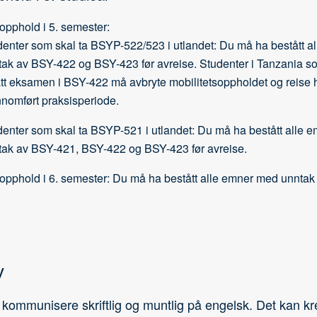
sopphold i 5. semester:
denter som skal ta BSYP-522/523 i utlandet: Du må ha bestått 
tak av BSY-422 og BSY-423 før avreise. Studenter i Tanzania so
tt eksamen i BSY-422 må avbryte mobilitetsoppholdet og reise h
nnomført praksisperiode.
denter som skal ta BSYP-521 i utlandet: Du må ha bestått alle 
tak av BSY-421, BSY-422 og BSY-423 før avreise.
sopphold i 6. semester: Du må ha bestått alle emner med unntak
v
ommunisere skriftlig og muntlig på engelsk. Det kan kre