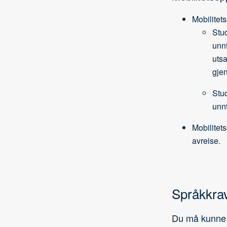
Mobilitet
Stu
unn
utsa
gje
Stu
unn
Mobilitet
avreise.
Språkkra
Du må kunne k