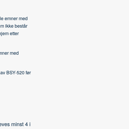
alle emner med
m ikke består
jem etter
emner med
 av BSY-520 før
ves minst 4 i