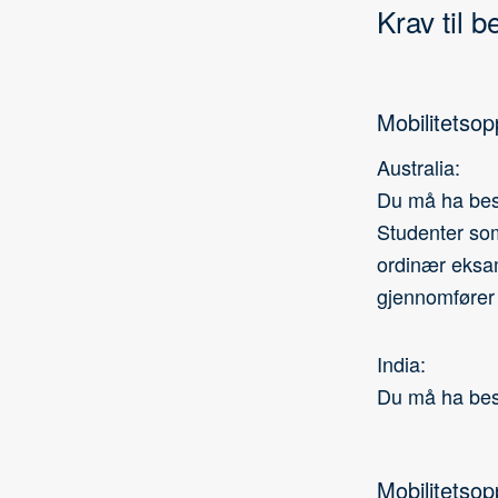
Krav til b
Mobilitetsop
Australia:
Du må ha best
Studenter som
ordinær eksam
gjennomfører 
India:
Du må ha best
Mobilitetsop