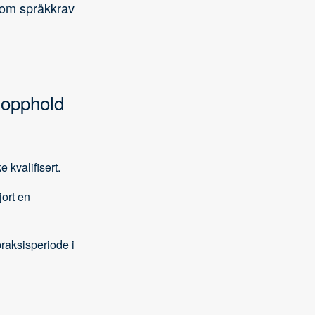
n om språkkrav
tsopphold
 kvalifisert.
jort en
raksisperiode i