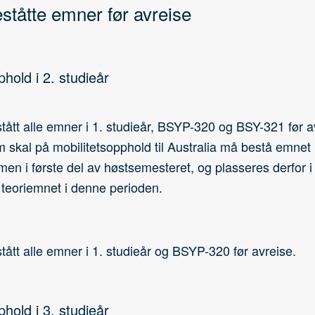
eståtte emner før avreise
phold i 2. studieår
ått alle emner i 1. studieår, BSYP-320 og BSY-321 før a
 skal på mobilitetsopphold til Australia må bestå emne
en i første del av høstsemesteret, og plasseres derfor 
teoriemnet i denne perioden.
ått alle emner i 1. studieår og BSYP-320 før avreise.
phold i 3. studieår