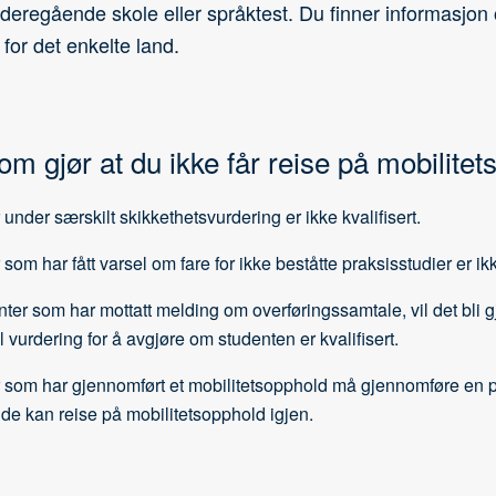
videregående skole eller språktest. Du finner informasjo
for det enkelte land.
om gjør at du ikke får reise på mobilite
under særskilt skikkethetsvurdering er ikke kvalifisert.
som har fått varsel om fare for ikke beståtte praksisstudier er ikke
ter som har mottatt melding om overføringssamtale, vil det bli g
l vurdering for å avgjøre om studenten er kvalifisert.
 som har gjennomført et mobilitetsopphold må gjennomføre en p
 de kan reise på mobilitetsopphold igjen.