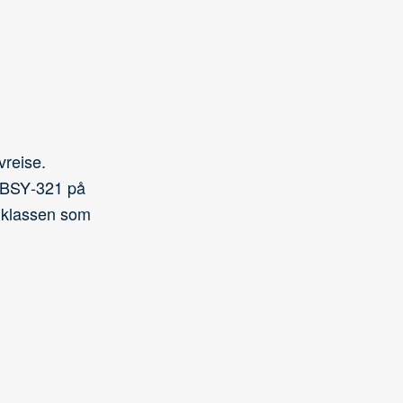
vreise.
t BSY‑321 på
i klassen som