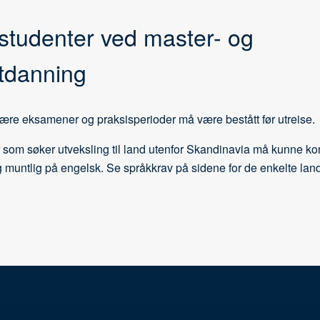
l studenter ved master- og
tdanning
nære eksamener og praksisperioder må være bestått før utreise.
 som søker utveksling til land utenfor Skandinavia må kunne 
og muntlig på engelsk. Se språkkrav på sidene for de enkelte land