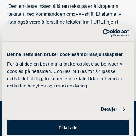
Den enkleste måten å få ren tekst på er å klippe inn
teksten med kommandoen cmd+V+shift. Et alternativ
kan også være å først lime teksten inn i URL-linjen i
Chrome eller Safari. Da renskes teksten for absolutt all
formatering og den kan kopieres inn på nettsiden.
Det er også lurt å ta hensyn til dette rådet ved kopiering
Denne nettsiden bruker cookies/informasjonskapsler
fra et word-dokument til et annet.
For å gi deg en best mulig brukeropplevelse benytter vi
cookies på nettsiden. Cookies brukes for å tilpasse
nettstedet til deg, for å hente inn statistikk om hvordan
nettsiden benyttes og i markedsføring.
Detaljer
Tillat alle
STUDIETILBUD
FORSKNING