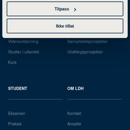
Tilpass
Bachelorgrad
Forskning og utviklingsarbeid
Ikke tillat
Mastergrad
Forskningsgrupper
Videreutdanning
Samarbeidsprosjekter
Studier i utlandet
Utviklingsprosjekter
Kurs
STUDENT
OM LDH
Eksamen
Kontakt
Praksis
Ansatte