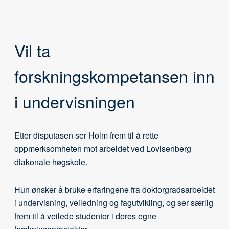
Vil ta
forskningskompetansen inn
i undervisningen
Etter disputasen ser Holm frem til å rette
oppmerksomheten mot arbeidet ved Lovisenberg
diakonale høgskole.
Hun ønsker å bruke erfaringene fra doktorgradsarbeidet
i undervisning, veiledning og fagutvikling, og ser særlig
frem til å veilede studenter i deres egne