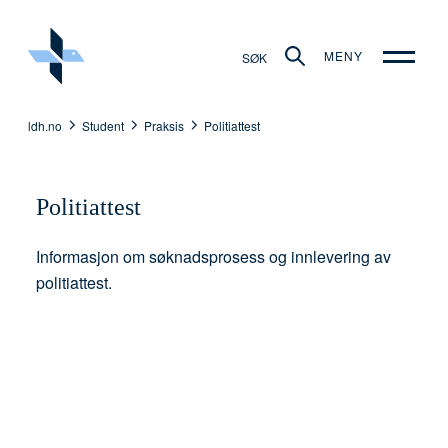
MENY
SØK
ldh.no
Student
Praksis
Politiattest
Politiattest
Informasjon om søknadsprosess og innlevering av
politiattest.