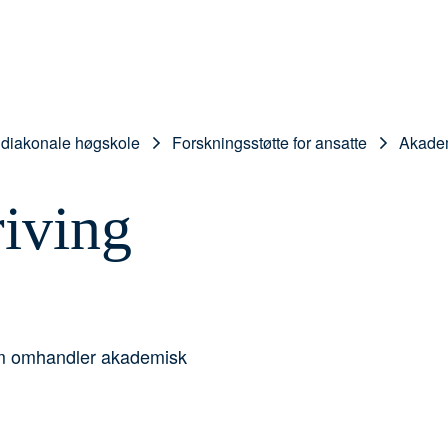
g diakonale høgskole
Forskningsstøtte for ansatte
Akadem
iving
som omhandler akademisk