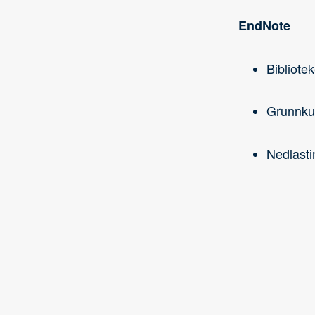
EndNote
Bibliote
Grunnkur
Nedlasti