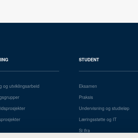
ING
STUDENT
g og utviklingsarbeid
Eksamen
gsgrupper
Praksis
dsprosjekter
Undervisning og studieløp
sprosjekter
Læringsstøtte og IT
Si ifra