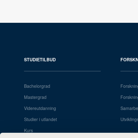
STUDIETILBUD
FORSKN
Bachelorgrad
Forsknin
Mastergrad
Forsknin
Videreutdanning
Samarbei
Studier i utlandet
Utvikling
Kurs