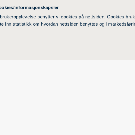
Velferdsordning
ookies/informasjonskapsler
Studentparlamentet og student
 brukeropplevelse benytter vi cookies på nettsiden. Cookies bruk
ente inn statistikk om hvordan nettsiden benyttes og i markedsføri
Opptak