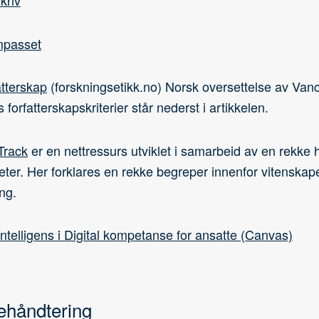
kriv
mpasset
tterskap
(forskningsetikk.no) Norsk oversettelse av Van
forfatterskapskriterier står nederst i artikkelen.
Track
er en nettressurs utviklet i samarbeid av en rekke 
teter. Her forklares en rekke begreper innenfor vitenskape
ng.
intelligens i Digital kompetanse for ansatte (Canvas)
ehåndtering