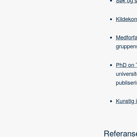
Søk og s
Kildeko
Medforfa
gruppens 
PhD on 
universi
publiseri
Kunstig 
Referans