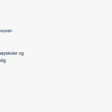
couver-
høyskoler og
lig