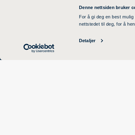
Denne nettsiden bruker c
For å gi deg en best mulig
nettstedet til deg, for å h
Detaljer
Lovisenberggata 15B
0456 Oslo
22 35 82 00