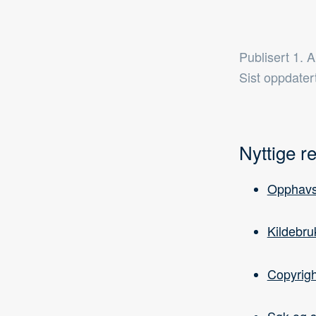
Publisert
1. A
Sist oppdater
Nyttige r
Opphavs
Kildebru
Copyrigh