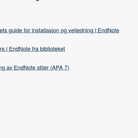
kets guide for installasjon og veiledning i EndNote
s i EndNote fra biblioteket
ng av EndNote stiler (APA 7)