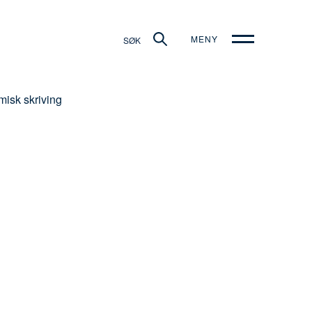
MENY
SØK
isk skriving