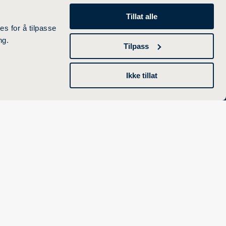
Arrangementer
Tillat alle
miljø
Åpenhetsloven og
es for å tilpasse
aktsomhetsvurderinger
ng.
Tilpass
English
Ikke tillat