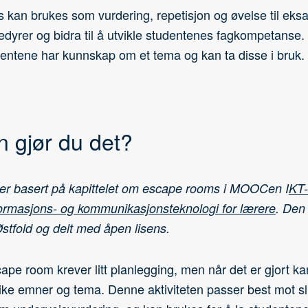
kan brukes som vurdering, repetisjon og øvelse til eksa
edyrer og bidra til å utvikle studentenes fagkompetanse
dentene har kunnskap om et tema og kan ta disse i bruk.
 gjør du det?
er basert på kapittelet om escape rooms i MOOCen I
KT
nformasjons- og kommunikasjonsteknologi for lærere
. Den 
stfold og delt med åpen lisens.
ape room krever litt planlegging, men når det er gjort k
 ulike emner og tema. Denne aktiviteten passer best mot sl