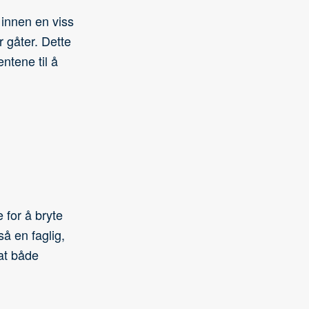
innen en viss
 gåter. Dette
ntene til å
e for å bryte
så en faglig,
at både