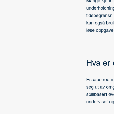
Mange kjenn
underholdnin
tidsbegrensni
kan også bruk
løse oppgaver
Hva er
Escape room er
seg ut av omgi
spillbasert ø
underviser og