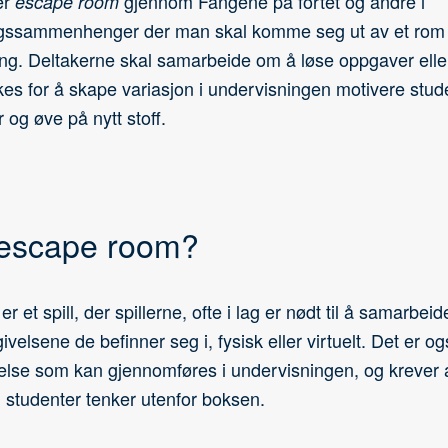
er
gjennom Fangene på fortet og andre i
escape room
gssammenhenger der man skal komme seg ut av et rom 
ng. Deltakerne skal samarbeide om å løse oppgaver eller
es for å skape variasjon i undervisningen motivere stude
 og øve på nytt stoff.
 escape room?
 et spill, der spillerne, ofte i lag er nødt til å samarbeid
velsene de befinner seg i, fysisk eller virtuelt. Det er og
velse som kan gjennomføres i undervisningen, og krever 
 studenter tenker utenfor boksen.