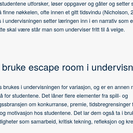
 studentene utforsker, løser oppgaver og gåter og sette
å finne nøkkelen, ofte innen et gitt tidsvindu (Nicholson,
 undervisningen setter læringen inn i en narrativ som er 
te skal være står man som underviser fritt til å velge.
 bruke escape room i undervis
brukes i undervisningen for variasjon, og er en annen 
 for studentene. Det låner flere elementer fra spill- og
ssbransjen om konkurranse, premie, tidsbregrensinger 
g motivasjon hos studentene. Det lar dem også ta i bru
igheter som samarbeid, kritisk tekning, refleksjon og kre