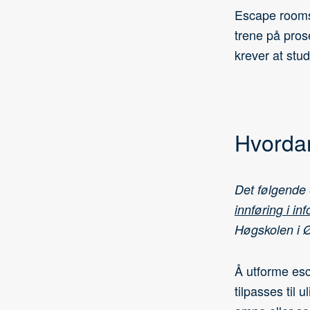
Escape rooms 
trene på pros
krever at stu
Hvordan
Det følgende 
innføring i i
Høgskolen i Ø
Å utforme esc
tilpasses til