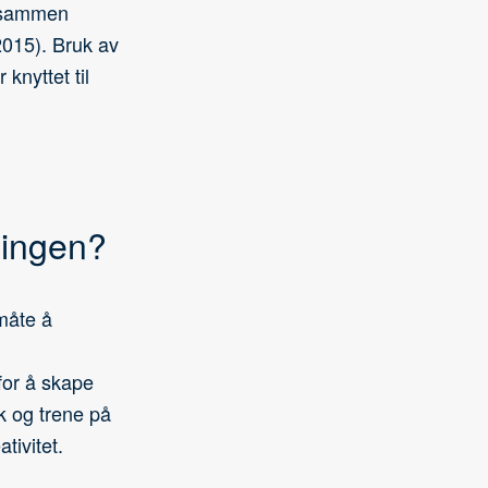
r sammen
 2015). Bruk av
knyttet til
ningen?
måte å
for å skape
k og trene på
ativitet.