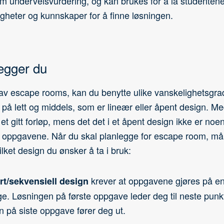
m underveisvurdering, og kan brukes for å la studentene 
igheter og kunnskaper for å finne løsningen.
legger du
 av escape rooms, kan du benytte ulike vanskelighetsgra
 på lett og middels, som er lineær eller åpent design. Me
et gitt forløp, mens det det i et åpent design ikke er noen
å oppgavene. Når du skal planlegge for escape room, må
ket design du ønsker å ta i bruk:
krever at oppgavene gjøres på e
rt/sekvensiell design
ge. Løsningen på første oppgave leder deg til neste punk
n på siste oppgave fører deg ut.