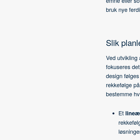
emne eller so
bruk nye ferd
Slik plan
Ved utvikling
fokuseres det
design følges 
rekkefølge p
bestemme hvil
Et
lineæ
rekkeføl
løsninge