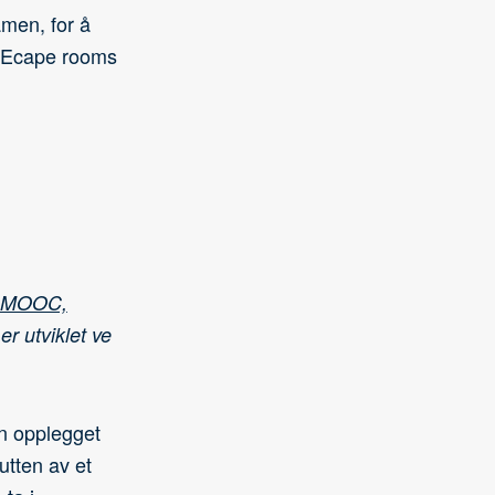
men, for å
. Ecape rooms
-MOOC,
er utviklet ve
an opplegget
utten av et