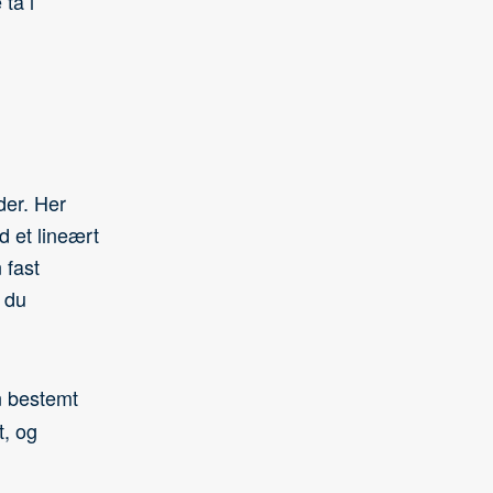
ta i
der. Her
d et lineært
 fast
 du
n bestemt
t, og