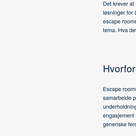
Det krever at
løsninger for 
escape rooms i
tema. Hva det
Hvorfor
Escape rooms 
samarbeide på
underholdning
engasjement o
generiske ferd