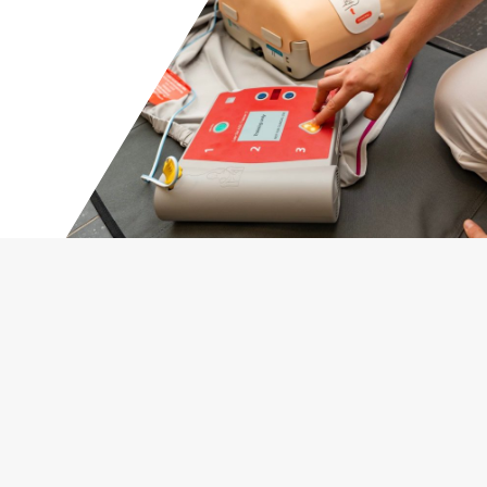
Publisert
29. Oktober 2021, 09:55
Sist oppdatert
11. September 2025, 14:29
Lovisenberg akuttmedisinske studentforening (LAMS)
er en studentforening for alle studenter på LDH som