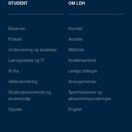
STUDENT
OM LDH
Eksamen
Kontakt
Praksis
Ansatte
Undervisning og studieløp
Bibliotek
Læringsstøtte og IT
Kvalitetsarbeid
Si ifra
Ledige stillinger
Velferdsordning
Arrangementer
Studentparlamentet og
Åpenhetsloven og
studentmiljø
aktsomhetsvurderinger
Opptak
English