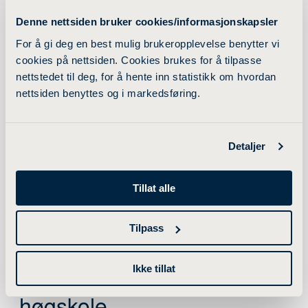
camilla.finsand@ldh.no
Denne nettsiden bruker cookies/informasjonskapsler
986 42 725
For å gi deg en best mulig brukeropplevelse benytter vi
cookies på nettsiden. Cookies brukes for å tilpasse
Elisabeth Østensen
nettstedet til deg, for å hente inn statistikk om hvordan
STUDIELEDER MEVU
nettsiden benyttes og i markedsføring.
elisabeth.ostensen@ldh.no
971 77 081
Detaljer
Tillat alle
Andre tilbud ved
Tilpass
Lovisenberg diakonale
Ikke tillat
høgskole