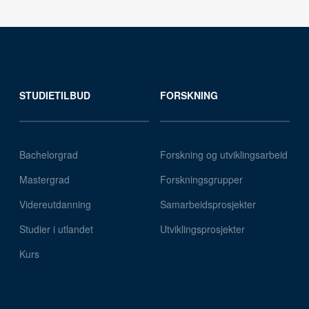
STUDIETILBUD
FORSKNING
Bachelorgrad
Forskning og utviklingsarbeid
Mastergrad
Forskningsgrupper
Videreutdanning
Samarbeidsprosjekter
Studier i utlandet
Utviklingsprosjekter
Kurs