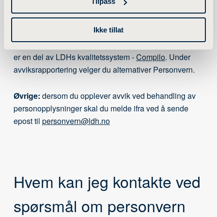
Tilpass
Studenter/ansatte:
dersom du opplever avvik ved
Ikke tillat
behandling av personopplysninger skal du melde ifra
om dette via en avviksmelding i «Si-ifra»-systemet, som
er en del av LDHs kvalitetssystem -
Compilo
. Under
avviksrapportering velger du alternativer Personvern.
Øvrige:
dersom du opplever avvik ved behandling av
personopplysninger skal du melde ifra ved å sende
epost til
personvern@ldh.no
Hvem kan jeg kontakte ved
spørsmål om personvern