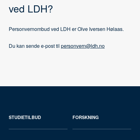
ved LDH?
Personvernombud ved LDH er Olve Iversen Hølaas.
Du kan sende e-post til
personvern@ldh.no
STUDIETILBUD
FORSKNING