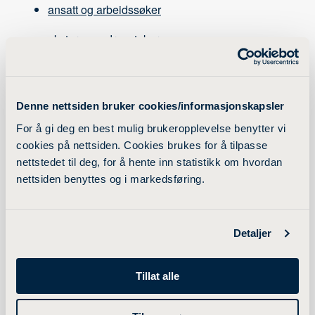
ansatt og arbeidssøker
ekstern oppdragstaker
Denne nettsiden bruker cookies/informasjonskapsler
Informasjon om
For å gi deg en best mulig brukeropplevelse benytter vi
cookies på nettsiden. Cookies brukes for å tilpasse
personvern og cookies
nettstedet til deg, for å hente inn statistikk om hvordan
nettsiden benyttes og i markedsføring.
Les mer om hvordan cookies brukes på ldh.no.
Detaljer
Tillat alle
Rapportering av avvik