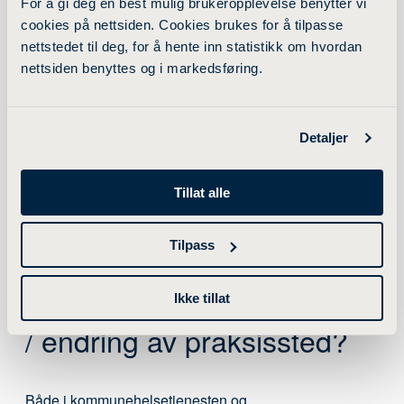
For å gi deg en best mulig brukeropplevelse benytter vi
praksisplass i praksisperioden du angir på skjemaet.
cookies på nettsiden. Cookies brukes for å tilpasse
Praksisteamet vurderer muligheten for geografisk
nettstedet til deg, for å hente inn statistikk om hvordan
tilrettelegging innen de praksisplassene vi har
nettsiden benyttes og i markedsføring.
tilgjengelig. Svaret på nettskjemaet gis dermed i
forbindelse med at prakisplassfordelingen publiseres i
Canvas. Vi har ikke mulighet til å gi svar på om din
Detaljer
søknad om geografisk tilrettelegging kan tas hensyn til
før fordelingen av praksisplasser er foretatt.
Tillat alle
Tilpass
Hvorfor skjer omplassering
Ikke tillat
/ endring av praksissted?
Både i kommunehelsetjenesten og