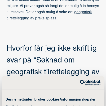
miljøer. Vi prøver også så langt det er mulig å ta hensyn
til reisevei. Det er også mulig å søke om
geografisk
tilrettelegging av praksisplass.
Hvorfor får jeg ikke skriftlig
svar på “Søknad om
geografisk tilrettelegging av
praksisplass”?
Med dette skjemaet melder du fra til praksisteamet om
Denne nettsiden bruker cookies/informasjonskapsler
at du har behov for geografisk tilrettelegging av