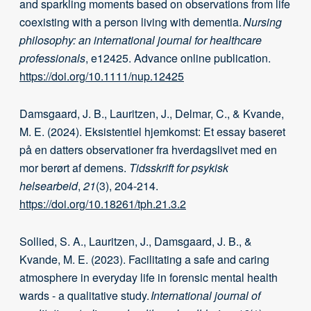
and sparkling moments based on observations from life
coexisting with a person living with dementia.
Nursing
philosophy: an international journal for healthcare
professionals
, e12425. Advance online publication.
https://doi.org/10.1111/nup.12425
Damsgaard, J. B., Lauritzen, J., Delmar, C., & Kvande,
M. E. (2024). Eksistentiel hjemkomst: Et essay baseret
på en datters observationer fra hverdagslivet med en
mor berørt af demens.
Tidsskrift for psykisk
helsearbeid
,
21
(3), 204-214.
https://doi.org/10.18261/tph.21.3.2
Sollied, S. A., Lauritzen, J., Damsgaard, J. B., &
Kvande, M. E. (2023). Facilitating a safe and caring
atmosphere in everyday life in forensic mental health
wards - a qualitative study.
International journal of