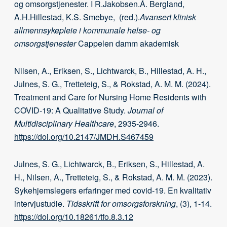
og omsorgstjenester. I R.Jakobsen.Å. Bergland,
A.H.Hillestad, K.S. Smebye, (red.).
Avansert klinisk
allmennsykepleie i kommunale helse- og
omsorgstjenester
Cappelen damm akademisk
Nilsen, A., Eriksen, S., Lichtwarck, B., Hillestad, A. H.,
Julnes, S. G., Tretteteig, S., & Rokstad, A. M. M. (2024).
Treatment and Care for Nursing Home Residents with
COVID-19: A Qualitative Study.
Journal of
Multidisciplinary Healthcare
, 2935-2946.
https://doi.org/10.2147/JMDH.S467459
Julnes, S. G., Lichtwarck, B., Eriksen, S., Hillestad, A.
H., Nilsen, A., Tretteteig, S., & Rokstad, A. M. M. (2023).
Sykehjemslegers erfaringer med covid-19. En kvalitativ
intervjustudie.
Tidsskrift for omsorgsforskning
, (3), 1-14.
https://doi.org/10.18261/tfo.8.3.12