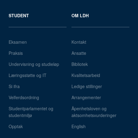
STUDENT
OM LDH
Eksamen
Kontakt
Praksis
Ansatte
Undervisning og studieløp
Bibliotek
Læringsstøtte og IT
Kvalitetsarbeid
Si ifra
Ledige stillinger
Velferdsordning
Arrangementer
Studentparlamentet og
Åpenhetsloven og
studentmiljø
aktsomhetsvurderinger
Opptak
English