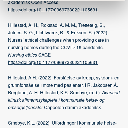
akademisk Open Access
https://doi.org/10.1177/09697330221105631
Hillestad, A. H., Rokstad, A. M. M., Tretteteig, S.,
Julnes, S. G., Lichtwarck, B., & Eriksen, S. (2022).
Nurses’ ethical challenges when providing care in
nursing homes during the COVID-19 pandemic.
Nursing ethics
SAGE
https://doi.org/10.1177/09697330221105631
Hillestad, A.H. (2022). Forståelse av kropp, sykdom- en
grunnforståelse i møte med pasienter. I R. Jakobsen.Å.
Bergland, A. H. Hillestad, K.S. Smebye, (red.).
Avansert
klinisk allmennsykepleie i kommunale helse- og
omsorgstjenester
Cappelen damm akademisk
Smebye, K.L. (2022). Utfordringer i kommunale helse-