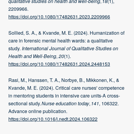
qualitative studies on health and well-being
,
18
(1),
2209966.
https://doi.org/10.1080/17482631.2023.2209966
Sollied, S. A., & Kvande, M. E. (2024). Humanization of
care in forensic mental health wards: a qualitative
study.
International Journal of Qualitative Studies on
Health and Well-Being
,
20
(1).
https://doi.org/10.1080/17482631.2024.2448153
Rasi, M., Hanssen, T. A., Norbye, B., Mikkonen, K., &
Kvande, M. E. (2024). Critical care nurses' competence
in mentoring students in intensive care units-A cross-
sectional study.
Nurse education today
,
141
, 106322.
Advance online publication.
https://doi.org/10.1016/j.nedt.2024.106322