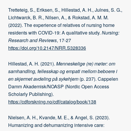
Tretteteig, S., Eriksen, S., Hillestad, A. H., Julnes, S. G.,
Lichtwarck, B. R., Nilsen, A., & Rokstad, A. M. M.
(2022). The experience of relatives of nursing home
residents with COVID-19: A qualitative study.
Nursing:
Research and Reviews
, 17-27
https://doi.org/10.2147/NRR.S328336
Hillestad, A. H. (2021).
Menneskelige (re) møter: om
samhandling, fellesskap og empati mellom beboere i
en skjermet avdeling på sykehjem
(p. 237). Cappelen
Damm Akademisk/NOASP (Nordic Open Access
Scholarly Publishing).
https://cdforskning.no/cdf/catalog/book/138
Nielsen, A. H., Kvande, M. E., & Angel, S. (2023).
Humanizing and dehumanizing intensive care: