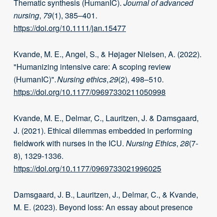
Thematic synthesis (HumanIC).
Journal of advanced
nursing
,
79
(1), 385–401.
https://doi.org/10.1111/jan.15477
Kvande, M. E., Angel, S., & Højager Nielsen, A. (2022).
"Humanizing intensive care: A scoping review
(HumanIC)".
Nursing ethics
,
29
(2), 498–510.
https://doi.org/10.1177/09697330211050998
Kvande, M. E., Delmar, C., Lauritzen, J. & Damsgaard,
J. (2021). Ethical dilemmas embedded in performing
fieldwork with nurses in the ICU.
Nursing Ethics
,
28
(7-
8), 1329-1336.
https://doi.org/10.1177/0969733021996025
Damsgaard, J. B., Lauritzen, J., Delmar, C., & Kvande,
M. E. (2023). Beyond loss: An essay about presence