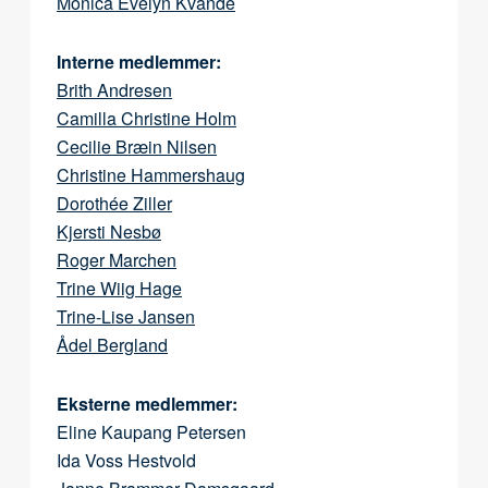
Monica Evelyn Kvande
Interne medlemmer:
Brith Andresen
Camilla Christine Holm
Cecilie Bræin Nilsen
Christine Hammershaug
Dorothée Ziller
Kjersti Nesbø
Roger Marchen
Trine Wiig Hage
Trine-Lise Jansen
Ådel Bergland
Eksterne medlemmer:
Eline Kaupang Petersen
Ida Voss Hestvold